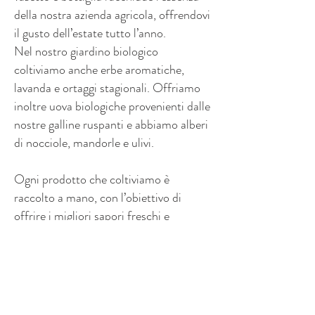
della nostra azienda agricola, offrendovi
il gusto dell’estate tutto l’anno.
Nel nostro giardino biologico
coltiviamo anche erbe aromatiche,
lavanda e ortaggi stagionali. Offriamo
inoltre uova biologiche provenienti dalle
nostre galline ruspanti e abbiamo alberi
di nocciole, mandorle e ulivi.
Ogni prodotto che coltiviamo è
raccolto a mano, con l’obiettivo di
offrire i migliori sapori freschi e
biologici, in perfetta armonia con i cicli
di una natura incontaminata. Il nostro
frutteto è un incantevole mix di alberi
da frutto, aiuole di rose, siepi di
biancospino e cespugli di lillà, creando